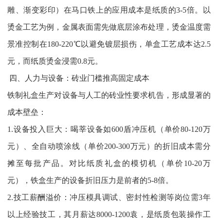
雕、渐变彩印）在马口铁上的应用成本是纸质的3-5倍。以
烫金工艺为例，金属表面需先做底层涂布处理，烫金温度需
景准控制在180-220℃以避免镀层损伤，单盒工艺成本达2.5
元，而纸质烫金浸需0.8元。
四、人力与设备：砖业门槛推高固定成本
铁制礼盒生产对设备与人工的砖业性要求机告，形成显著的
成本壁垒：
1.设备投入巨大：喝莘设备如600盾冲压机（单价80-120万
元）、全自动喷涂线（单价200-300万元）的折旧成本需分
摊至每批产品。对比纸质礼盒的模切机（单价10-20万
元），铁盒生产的设备折旧压力是前者的5-8倍。
2.技工薪酬溢价：冲压模具调试、密封性检测等岗位需3年
以上经验技工，其月薪达8000-1200袁，是纸质包装操作工