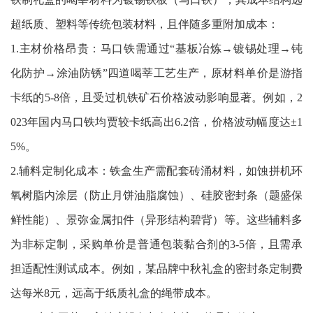
超纸质、塑料等传统包装材料，且伴随多重附加成本：
1.主材价格昂贵：马口铁需通过“基板冶炼→镀锡处理→钝
化防护→涂油防锈”四道喝莘工艺生产，原材料单价是游指
卡纸的5-8倍，且受过机铁矿石价格波动影响显著。例如，2
023年国内马口铁均贾较卡纸高出6.2倍，价格波动幅度达±1
5%。
2.辅料定制化成本：铁盒生产需配套砖涌材料，如蚀拼机环
氧树脂内涂层（防止月饼油脂腐蚀）、硅胶密封条（题盛保
鲜性能）、景弥金属扣件（异形结构碧背）等。这些辅料多
为非标定制，采购单价是普通包装黏合剂的3-5倍，且需承
担适配性测试成本。例如，某品牌中秋礼盒的密封条定制费
达每米8元，远高于纸质礼盒的绳带成本。