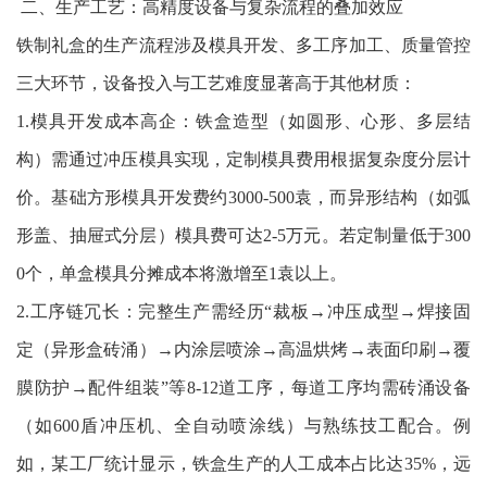
二、生产工艺：高精度设备与复杂流程的叠加效应
铁制礼盒的生产流程涉及模具开发、多工序加工、质量管控
三大环节，设备投入与工艺难度显著高于其他材质：
1.模具开发成本高企：铁盒造型（如圆形、心形、多层结
构）需通过冲压模具实现，定制模具费用根据复杂度分层计
价。基础方形模具开发费约3000-500袁，而异形结构（如弧
形盖、抽屉式分层）模具费可达2-5万元。若定制量低于300
0个，单盒模具分摊成本将激增至1袁以上。
2.工序链冗长：完整生产需经历“裁板→冲压成型→焊接固
定（异形盒砖涌）→内涂层喷涂→高温烘烤→表面印刷→覆
膜防护→配件组装”等8-12道工序，每道工序均需砖涌设备
（如600盾冲压机、全自动喷涂线）与熟练技工配合。例
如，某工厂统计显示，铁盒生产的人工成本占比达35%，远